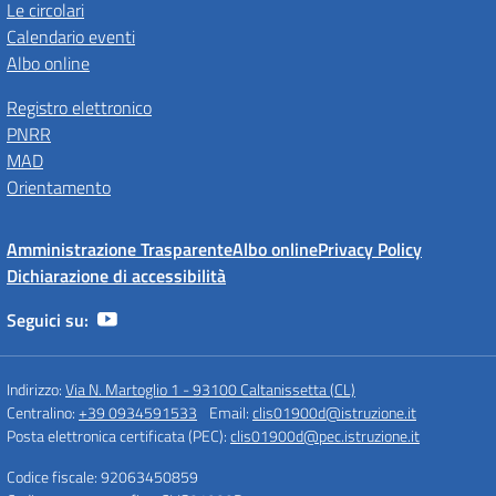
Le circolari
Calendario eventi
Albo online
Registro elettronico
PNRR
MAD
Orientamento
Amministrazione Trasparente
Albo online
Privacy Policy
Dichiarazione di accessibilità
Seguici su:
Indirizzo:
Via N. Martoglio 1 - 93100 Caltanissetta (CL)
Centralino:
+39 0934591533
Email:
clis01900d@istruzione.it
Posta elettronica certificata (PEC):
clis01900d@pec.istruzione.it
Codice fiscale: 92063450859