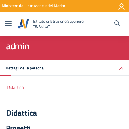
Vai ai contenuti
Vai al menu di navigazione
Vai al footer
Ministero dell'Istruzione e del Merito
Istituto di Istruzione Superiore
"A. Volta"
admin
Dettagli della persona
Didattica
Didattica
Progetti