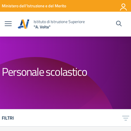
Vai ai contenuti
Vai al menu di navigazione
Vai al footer
Ministero dell'Istruzione e del Merito
Istituto di Istruzione Superiore
"A. Volta"
Personale scolastico
FILTRI