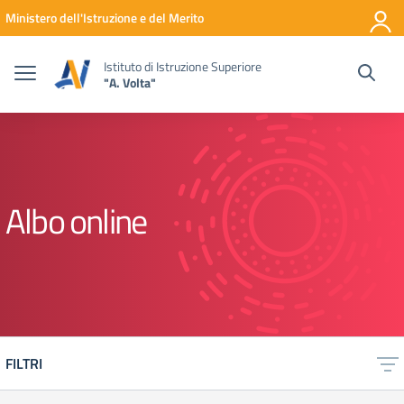
Vai ai contenuti
Vai al menu di navigazione
Vai al footer
Ministero dell'Istruzione e del Merito
Istituto di Istruzione Superiore
"A. Volta"
Albo online
FILTRI