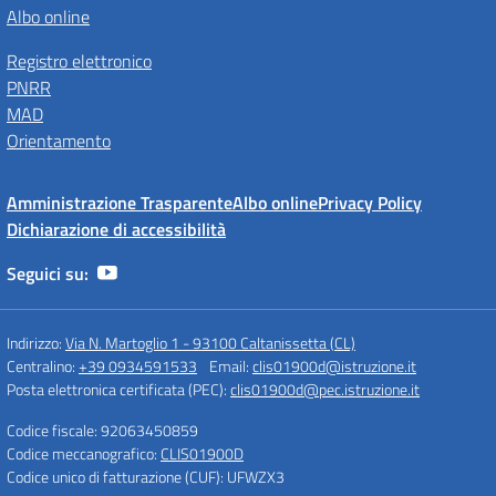
Albo online
Registro elettronico
PNRR
MAD
Orientamento
Amministrazione Trasparente
Albo online
Privacy Policy
Dichiarazione di accessibilità
Seguici su:
Indirizzo:
Via N. Martoglio 1 - 93100 Caltanissetta (CL)
Centralino:
+39 0934591533
Email:
clis01900d@istruzione.it
Posta elettronica certificata (PEC):
clis01900d@pec.istruzione.it
Codice fiscale: 92063450859
Codice meccanografico:
CLIS01900D
Codice unico di fatturazione (CUF): UFWZX3