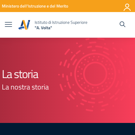
Vai ai contenuti
Vai al menu di navigazione
Vai al footer
Ministero dell'Istruzione e del Merito
Istituto di Istruzione Superiore
"A. Volta"
La storia
La nostra storia