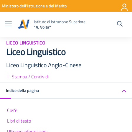
Vai ai contenuti
Vai al menu di navigazione
Vai al footer
Ministero dell'Istruzione e del Merito
Istituto di Istruzione Superiore
"A. Volta"
LICEO LINGUISTICO
Liceo Linguistico
Liceo Linguistico Anglo-Cinese
Stampa / Condividi
Indice della pagina
Cos'è
Libri di testo
Ulteriori informazioni