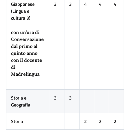
Giapponese
3
3
4
4
4
(Lingua e
cultura 3)
con un’ora di
Conversazione
dal primo al
quinto anno
con il docente
di
Madrelingua
Storia e
3
3
Geografia
Storia
2
2
2