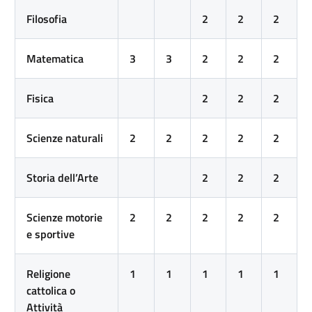
Filosofia
2
2
2
Matematica
3
3
2
2
2
Fisica
2
2
2
Scienze naturali
2
2
2
2
2
Storia dell’Arte
2
2
2
Scienze motorie
2
2
2
2
2
e sportive
Religione
1
1
1
1
1
cattolica o
Attività