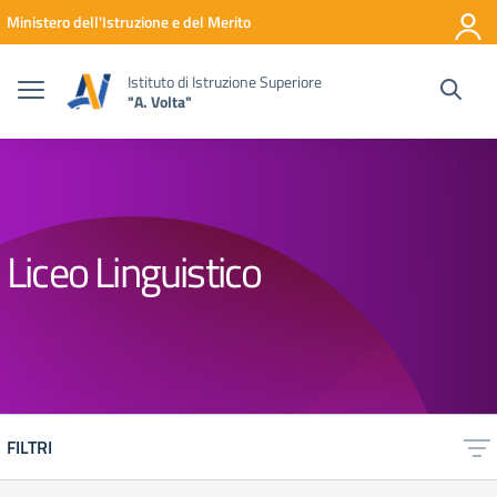
Vai ai contenuti
Vai al menu di navigazione
Vai al footer
Ministero dell'Istruzione e del Merito
Istituto di Istruzione Superiore
"A. Volta"
Liceo Linguistico
FILTRI