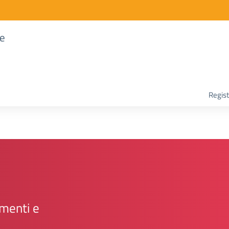
re
Regist
amenti e