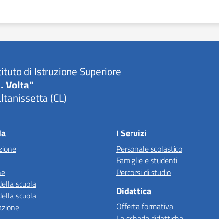
tituto di Istruzione Superiore
. Volta"
ltanissetta (CL)
la
I Servizi
zione
Personale scolastico
Famiglie e studenti
ne
Percorsi di studio
della scuola
Didattica
della scuola
Offerta formativa
azione
Le schede didattiche