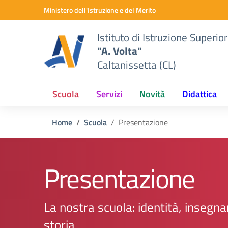
Vai ai contenuti
Vai al menu di navigazione
Vai al footer
Ministero dell'Istruzione e del Merito
Istituto di Istruzione Superio
"A. Volta"
Caltanissetta (CL)
Scuola
Servizi
Novità
Didattica
Home
Scuola
Presentazione
Presentazione
La nostra scuola: identità, insegn
storia.