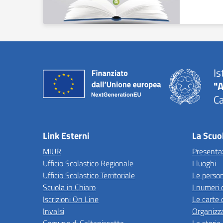
Is
"A
Ca
Link Esterni
La Scuo
MIUR
Presenta
Ufficio Scolastico Regionale
I luoghi
Ufficio Scolastico Territoriale
Le perso
Scuola in Chiaro
I numeri 
Iscrizioni On Line
Le carte 
Invalsi
Organizz