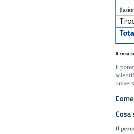
A cosa s
Il pote
scienti
univers
Come 
Cosa 
Il perc