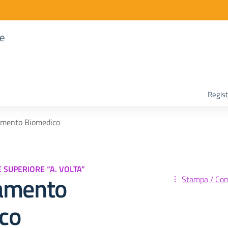
re
Regist
amento Biomedico
E SUPERIORE “A. VOLTA”
amento
Stampa / Cond
co