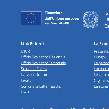
Is
"A
Ca
Link Esterni
La Scuo
MIUR
Presenta
Ufficio Scolastico Regionale
I luoghi
Ufficio Scolastico Territoriale
Le perso
Scuola in Chiaro
I numeri 
Iscrizioni On Line
Le carte 
Invalsi
Organizz
Comune di Caltanissetta
La storia
MAD