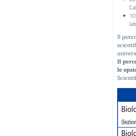
Ca
10 
lab
Il pote
scienti
univers
Il perc
le opzi
Scienti