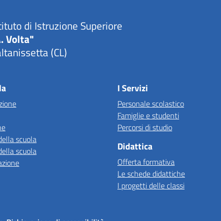
tituto di Istruzione Superiore
. Volta"
ltanissetta (CL)
la
I Servizi
zione
Personale scolastico
Famiglie e studenti
ne
Percorsi di studio
della scuola
Didattica
della scuola
Offerta formativa
azione
Le schede didattiche
I progetti delle classi