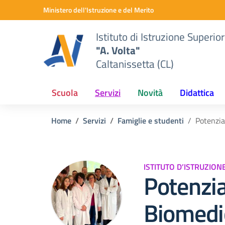
Vai ai contenuti
Vai al menu di navigazione
Vai al footer
Ministero dell'Istruzione e del Merito
Istituto di Istruzione Superio
"A. Volta"
Caltanissetta (CL)
Scuola
Servizi
Novità
Didattica
Home
Servizi
Famiglie e studenti
Potenzi
ISTITUTO D’ISTRUZION
Potenzi
Biomedi