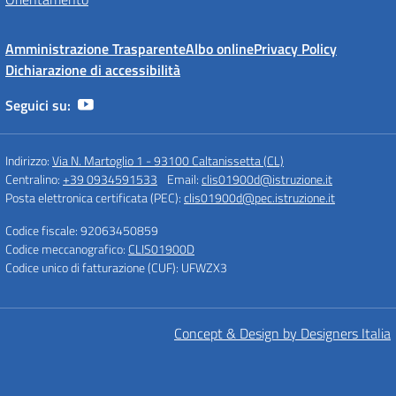
Amministrazione Trasparente
Albo online
Privacy Policy
Dichiarazione di accessibilità
Seguici su:
Indirizzo:
Via N. Martoglio 1 - 93100 Caltanissetta (CL)
Centralino:
+39 0934591533
Email:
clis01900d@istruzione.it
Posta elettronica certificata (PEC):
clis01900d@pec.istruzione.it
Codice fiscale: 92063450859
Codice meccanografico:
CLIS01900D
Codice unico di fatturazione (CUF): UFWZX3
Concept & Design by Designers Italia