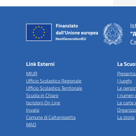
Is
"A
Ca
Link Esterni
La Scuo
MIUR
Presenta
Ufficio Scolastico Regionale
I luoghi
Ufficio Scolastico Territoriale
Le perso
Scuola in Chiaro
I numeri 
Iscrizioni On Line
Le carte 
Invalsi
Organizz
Comune di Caltanissetta
La storia
MAD