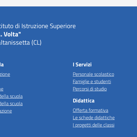
tituto di Istruzione Superiore
. Volta"
ltanissetta (CL)
la
I Servizi
zione
Personale scolastico
Famiglie e studenti
ne
Percorsi di studio
della scuola
Didattica
della scuola
Offerta formativa
azione
Le schede didattiche
I progetti delle classi