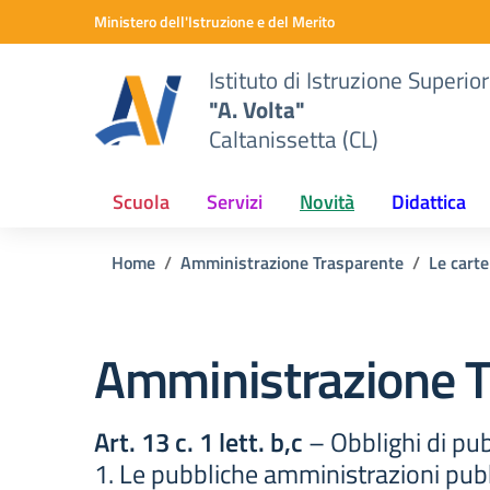
Vai ai contenuti
Vai al menu di navigazione
Vai al footer
Ministero dell'Istruzione e del Merito
Istituto di Istruzione Superio
"A. Volta"
Caltanissetta (CL)
Scuola
Servizi
Novità
Didattica
Home
Amministrazione Trasparente
Le carte
Amministrazione T
Art. 13 c. 1 lett. b,c
– Obblighi di pu
1. Le pubbliche amministrazioni pubb