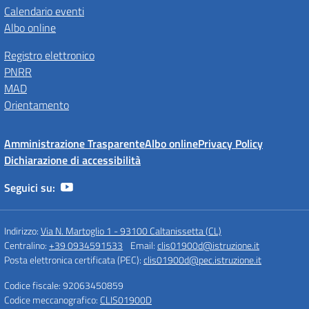
Calendario eventi
Albo online
Registro elettronico
PNRR
MAD
Orientamento
Amministrazione Trasparente
Albo online
Privacy Policy
Dichiarazione di accessibilità
Seguici su:
Indirizzo:
Via N. Martoglio 1 - 93100 Caltanissetta (CL)
Centralino:
+39 0934591533
Email:
clis01900d@istruzione.it
Posta elettronica certificata (PEC):
clis01900d@pec.istruzione.it
Codice fiscale: 92063450859
Codice meccanografico:
CLIS01900D