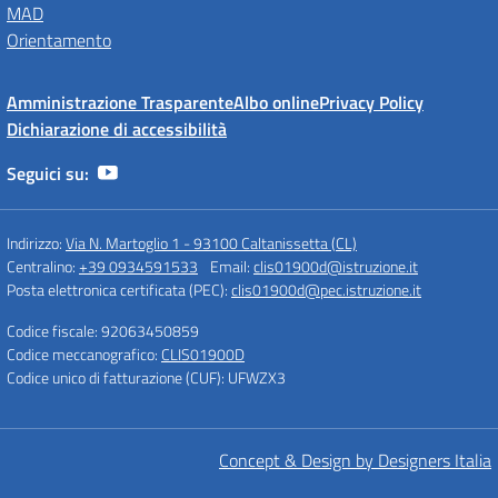
MAD
Orientamento
Amministrazione Trasparente
Albo online
Privacy Policy
Dichiarazione di accessibilità
Seguici su:
Indirizzo:
Via N. Martoglio 1 - 93100 Caltanissetta (CL)
Centralino:
+39 0934591533
Email:
clis01900d@istruzione.it
Posta elettronica certificata (PEC):
clis01900d@pec.istruzione.it
Codice fiscale: 92063450859
Codice meccanografico:
CLIS01900D
Codice unico di fatturazione (CUF): UFWZX3
Concept & Design by Designers Italia