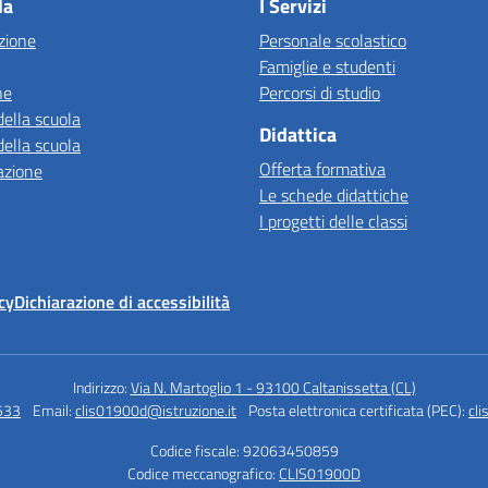
la
I Servizi
zione
Personale scolastico
Famiglie e studenti
ne
Percorsi di studio
della scuola
Didattica
della scuola
Offerta formativa
azione
Le schede didattiche
I progetti delle classi
cy
Dichiarazione di accessibilità
Indirizzo:
Via N. Martoglio 1 - 93100 Caltanissetta (CL)
533
Email:
clis01900d@istruzione.it
Posta elettronica certificata (PEC):
cl
Codice fiscale: 92063450859
Codice meccanografico:
CLIS01900D