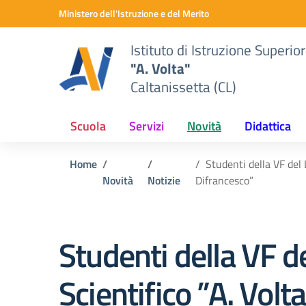
Vai ai contenuti
Vai al menu di navigazione
Vai al footer
Ministero dell'Istruzione e del Merito
Istituto di Istruzione Superio
"A. Volta"
Caltanissetta (CL)
Scuola
Servizi
Novità
Didattica
Home
Studenti della VF del 
Novità
Notizie
Difrancesco”
Studenti della VF de
Scientifico ”A. Volta