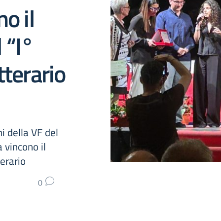
o il
 “I°
tterario
i della VF del
a vincono il
erario
0