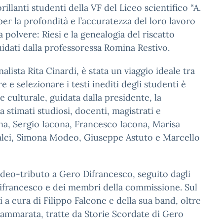
llanti studenti della VF del Liceo scientifico “A.
 per la profondità e l’accuratezza del loro lavoro
la polvere: Riesi e la genealogia del riscatto
uidati dalla professoressa Romina Restivo.
alista Rita Cinardi, è stata un viaggio ideale tra
e selezionare i testi inediti degli studenti è
 e culturale, guidata dalla presidente, la
stimati studiosi, docenti, magistrati e
na, Sergio Iacona, Francesco Iacona, Marisa
 Falci, Simona Modeo, Giuseppe Astuto e Marcello
deo-tributo a Gero Difrancesco, seguito dagli
 Difrancesco e dei membri della commissione. Sul
a cura di Filippo Falcone e della sua band, oltre
 Cammarata, tratte da Storie Scordate di Gero