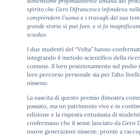
dimensione profondamente umana dei protago
spirito che Gero Difrancesco infondeva nell
comprendere l’uomo e i travagli del suo tem
grande storia si può fare, e si fa magnifica
scuola»
.
I due studenti del “Volta” hanno confermato
integrando il metodo scientifico della rice
comune. Il loro posizionamento sul podio r
loro percorso personale sia per l’alto livell
nisseno.
La nascita di questo premio dimostra come 
passato, ma un patrimonio vivo e in contin
edizione e la risposta entusiasta di stud
confermano che il seme lanciato da Gero Di
nuove generazioni nissene, pronte a raccogl