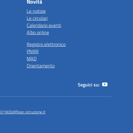
Novità
Le notizie
Le circolari
Calendario eventi
Albo online
Registro elettronico
PNRR
MAD
Orientamento
Seguici su:
is01900d@pec.istruzione.it