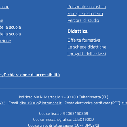
zione
Personale scolastico
Famiglie e studenti
ne
Percorsi di studio
della scuola
Didattica
della scuola
Offerta formativa
azione
Le schede didattiche
I progetti delle classi
cy
Dichiarazione di accessibilità
Indirizzo:
Via N. Martoglio 1 - 93100 Caltanissetta (CL)
533
Email:
clis01900d@istruzione.it
Posta elettronica certificata (PEC):
cl
Codice fiscale: 92063450859
Codice meccanografico:
CLIS01900D
Codice unico di fatturazione (CUF): UFWZX3