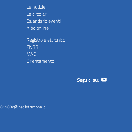
Le notizie
Le circolari
Calendario eventi
Albo online
Registro elettronico
PNRR
MAD
Orientamento
Seguici su:
is01900d@pec.istruzione.it