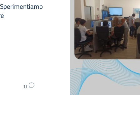
 "Sperimentiamo
re
0