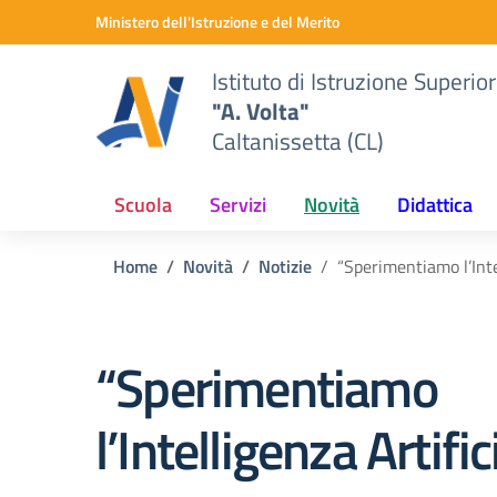
Vai ai contenuti
Vai al menu di navigazione
Vai al footer
Ministero dell'Istruzione e del Merito
Istituto di Istruzione Superio
"A. Volta"
Caltanissetta (CL)
Scuola
Servizi
Novità
Didattica
Home
Novità
Notizie
“Sperimentiamo l’Inte
“Sperimentiamo
l’Intelligenza Artific