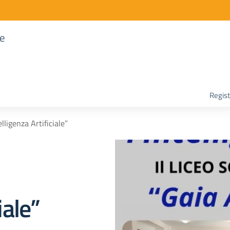
re
Regist
lligenza Artificiale”
iale”