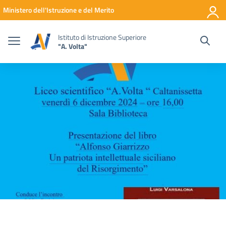
Vai ai contenuti
Vai al menu di navigazione
Vai al footer
Ministero dell'Istruzione e del Merito
Istituto di Istruzione Superiore
"A. Volta"