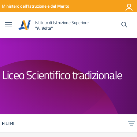
Vai ai contenuti
Vai al menu di navigazione
Vai al footer
Ministero dell'Istruzione e del Merito
Istituto di Istruzione Superiore
"A. Volta"
Liceo Scientifico tradizionale
FILTRI