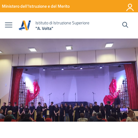
Vai ai contenuti
Vai al menu di navigazione
Vai al footer
Ministero dell'Istruzione e del Merito
Istituto di Istruzione Superiore
"A. Volta"