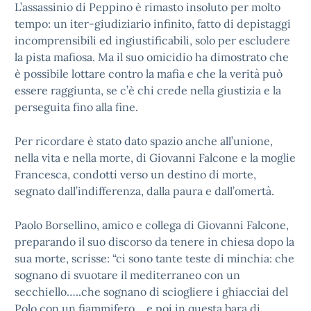
L’assassinio di Peppino è rimasto insoluto per molto
tempo: un iter-giudiziario infinito, fatto di depistaggi
incomprensibili ed ingiustificabili, solo per escludere
la pista mafiosa. Ma il suo omicidio ha dimostrato che
è possibile lottare contro la mafia e che la verità può
essere raggiunta, se c’è chi crede nella giustizia e la
perseguita fino alla fine.
Per ricordare è stato dato spazio anche all’unione,
nella vita e nella morte, di Giovanni Falcone e la moglie
Francesca, condotti verso un destino di morte,
segnato dall’indifferenza, dalla paura e dall’omertà.
Paolo Borsellino, amico e collega di Giovanni Falcone,
preparando il suo discorso da tenere in chiesa dopo la
sua morte, scrisse: “ci sono tante teste di minchia: che
sognano di svuotare il mediterraneo con un
secchiello…..che sognano di sciogliere i ghiacciai del
Polo con un fiammifero….e poi in questa bara di