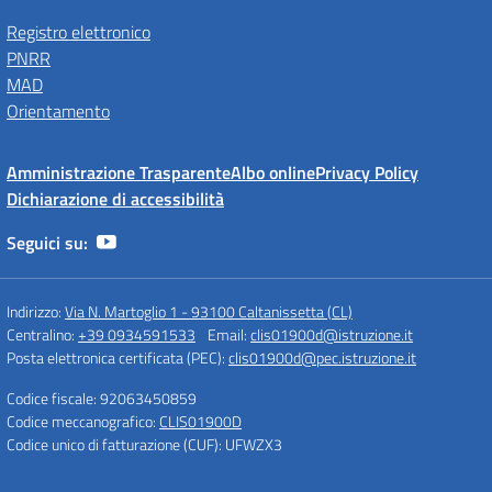
Registro elettronico
PNRR
MAD
Orientamento
Amministrazione Trasparente
Albo online
Privacy Policy
Dichiarazione di accessibilità
Seguici su:
Indirizzo:
Via N. Martoglio 1 - 93100 Caltanissetta (CL)
Centralino:
+39 0934591533
Email:
clis01900d@istruzione.it
Posta elettronica certificata (PEC):
clis01900d@pec.istruzione.it
Codice fiscale: 92063450859
Codice meccanografico:
CLIS01900D
Codice unico di fatturazione (CUF): UFWZX3