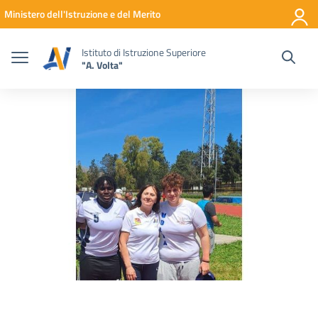
Vai ai contenuti
Vai al menu di navigazione
Vai al footer
Ministero dell'Istruzione e del Merito
Istituto di Istruzione Superiore
"A. Volta"