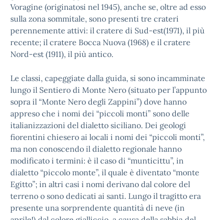
Voragine (originatosi nel 1945), anche se, oltre ad esso
sulla zona sommitale, sono presenti tre crateri
perennemente attivi: il cratere di Sud-est(1971), il più
recente; il cratere Bocca Nuova (1968) e il cratere
Nord-est (1911), il più antico.
Le classi, capeggiate dalla guida, si sono incamminate
lungo il Sentiero di Monte Nero (situato per l’appunto
sopra il “Monte Nero degli Zappini”) dove hanno
appreso che i nomi dei “piccoli monti” sono delle
italianizzazioni del dialetto siciliano. Dei geologi
fiorentini chiesero ai locali i nomi dei “piccoli monti”,
ma non conoscendo il dialetto regionale hanno
modificato i termini: è il caso di “munticittu”, in
dialetto “piccolo monte”, il quale è diventato “monte
Egitto”; in altri casi i nomi derivano dal colore del
terreno o sono dedicati ai santi. Lungo il tragitto era
presente una sorprendente quantità di neve (in
aprile!) dal colore gialliccio, a causa della sabbia del