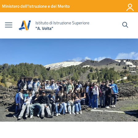
Vai ai contenuti
Vai al menu di navigazione
Vai al footer
Ministero dell'Istruzione e del Merito
Istituto di Istruzione Superiore
"A. Volta"