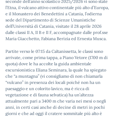
seconde dell’anno scolastico 2025/2026 vi sono state
l’Etna, il vulcano attivo continentale più alto d’Europa,
e il Monastero dei Benedettini a Catania, l’odierna
sede del Dipartimento di Scienze Umanistiche
dell’Università di Catania, visitate il 28 aprile 2026
dalle classi II A, II B e II F, accompagnate dalle prof.sse
Maria Giacchetto, Fabiana Berizia ed Ernesta Musca.
Partite verso le 07:15 da Caltanissetta, le classi sono
arrivate, come prima tappa, a Piano Vetore (1700 m di
quota) dove le ha accolte la guida ambientale
escursionistica Eliana Seminara, la quale ha spiegato
che “a muntagna” (vi consigliamo di non chiamarla
“vulcano” in presenza dei locali poiché non ha un
paesaggio e un colorito lavico, ma è ricca di
vegetazione e di fauna selvatica) ha un’altezza
attualmente pari a 3400 m che varia nei mesi o negli
anni, in certi casi anche di decine di metri in pochi
giorni e che ad oggi il cratere sommitale più alto è