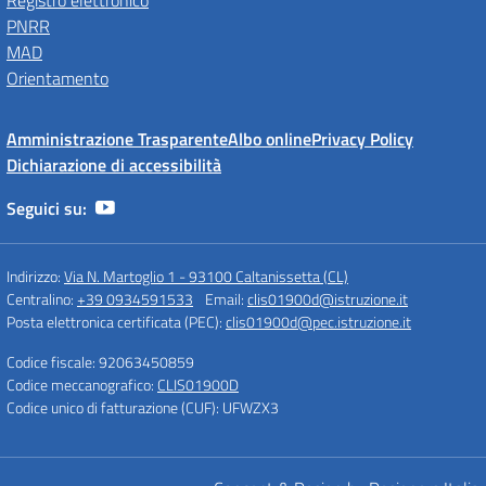
Registro elettronico
PNRR
MAD
Orientamento
Amministrazione Trasparente
Albo online
Privacy Policy
Dichiarazione di accessibilità
Seguici su:
Indirizzo:
Via N. Martoglio 1 - 93100 Caltanissetta (CL)
Centralino:
+39 0934591533
Email:
clis01900d@istruzione.it
Posta elettronica certificata (PEC):
clis01900d@pec.istruzione.it
Codice fiscale: 92063450859
Codice meccanografico:
CLIS01900D
Codice unico di fatturazione (CUF): UFWZX3