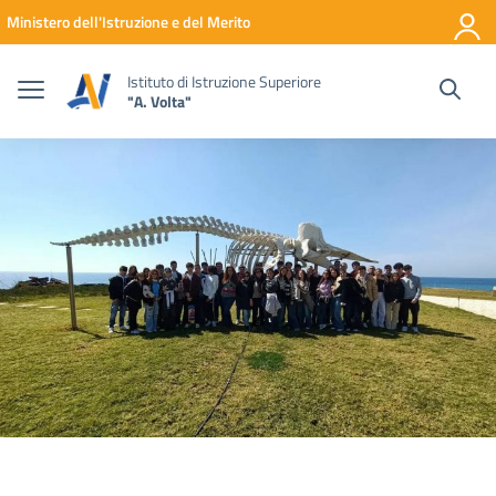
Vai ai contenuti
Vai al menu di navigazione
Vai al footer
Ministero dell'Istruzione e del Merito
Istituto di Istruzione Superiore
"A. Volta"