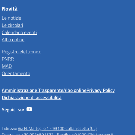
Novità
Le notizie
Le circolari
Calendario eventi
Albo online
Registro elettronico
PNRR
MAD
Orientamento
Amministrazione Trasparente
Albo online
Privacy Policy
Dichiarazione di accessibilità
Seguici su:
Indirizzo:
Via N. Martoglio 1 - 93100 Caltanissetta (CL)
Centralino:
+39 0934591533
Email:
clis01900d@istruzione.it