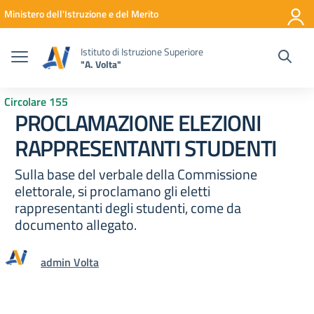
Vai ai contenuti
Vai al menu di navigazione
Vai al footer
Ministero dell'Istruzione e del Merito
Istituto di Istruzione Superiore
"A. Volta"
Circolare 155
PROCLAMAZIONE ELEZIONI
RAPPRESENTANTI STUDENTI
Sulla base del verbale della Commissione
elettorale, si proclamano gli eletti
rappresentanti degli studenti, come da
documento allegato.
admin Volta