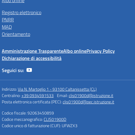
Albo online
Registro elettronico
PNRR
MAD
Orientamento
Amministrazione Trasparente
Albo online
Privacy Policy
Dichiarazione di accessibilità
Seguici su:
Indirizzo:
Via N. Martoglio 1 - 93100 Caltanissetta (CL)
Centralino:
+39 0934591533
Email:
clis01900d@istruzione.it
Posta elettronica certificata (PEC):
clis01900d@pec.istruzione.it
Codice fiscale: 92063450859
Codice meccanografico:
CLIS01900D
Codice unico di fatturazione (CUF): UFWZX3