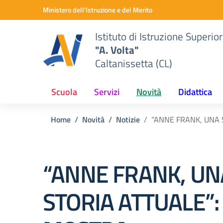
Vai ai contenuti
Vai al menu di navigazione
Vai al footer
Ministero dell'Istruzione e del Merito
Istituto di Istruzione Superio
"A. Volta"
Caltanissetta (CL)
Scuola
Servizi
Novità
Didattica
Home
Novità
Notizie
“ANNE FRANK, UNA 
“ANNE FRANK, UN
STORIA ATTUALE”: