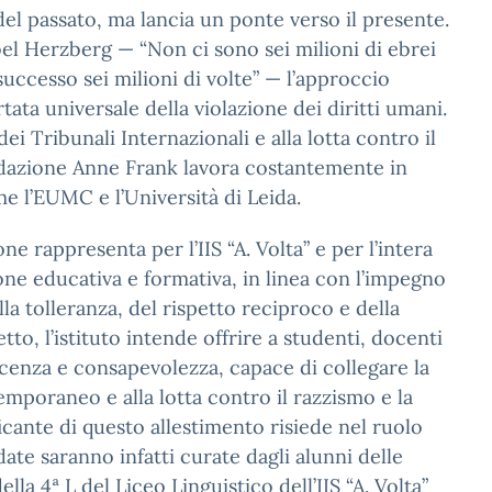
del passato, ma lancia un ponte verso il presente.
bel Herzberg — “Non ci sono sei milioni di ebrei
successo sei milioni di volte” — l’approccio
ta universale della violazione dei diritti umani.
 dei Tribunali Internazionali e alla lotta contro il
ondazione Anne Frank lavora costantemente in
e l’EUMC e l’Università di Leida.
one rappresenta per l’IIS “A. Volta” e per l’intera
one educativa e formativa, in linea con l’impegno
la tolleranza, del rispetto reciproco e della
tto, l’istituto intende offrire a studenti, docenti
cenza e consapevolezza, capace di collegare la
mporaneo e alla lotta contro il razzismo e la
icante di questo allestimento risiede nel ruolo
idate saranno infatti curate dagli alunni delle
lla 4ª L del Liceo Linguistico dell’IIS “A. Volta”