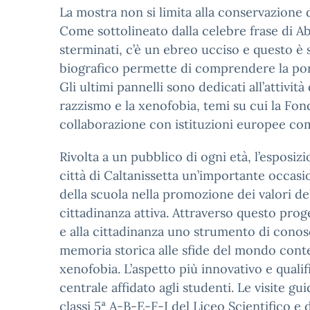
La mostra non si limita alla conservazione 
Come sottolineato dalla celebre frase di A
sterminati, c’è un ebreo ucciso e questo è 
biografico permette di comprendere la porta
Gli ultimi pannelli sono dedicati all’attività
razzismo e la xenofobia, temi su cui la F
collaborazione con istituzioni europee com
Rivolta a un pubblico di ogni età, l’esposizi
città di Caltanissetta un’importante occasi
della scuola nella promozione dei valori del
cittadinanza attiva. Attraverso questo proge
e alla cittadinanza uno strumento di conos
memoria storica alle sfide del mondo conte
xenofobia. L’aspetto più innovativo e qualif
centrale affidato agli studenti. Le visite gu
classi 5ª A-B-E-F-I del Liceo Scientifico e de