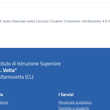
è stato rilasciato sotto Licenza Creative Commons Attribuzione 4.0 It
tituto di Istruzione Superiore
. Volta"
ltanissetta (CL)
la
I Servizi
zione
Personale scolastico
Famiglie e studenti